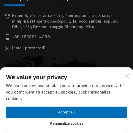
Κτίριο 6, νότια-ανατολικά της διασταύρωσης της λεωφόρου
Mingjia East και της λεωφόρου Qifa, οδός Yanbei, κομμάτι
Qihe, πόλη Dezhou, επαρχία Shandong, Κίνα
+86-18660114283
[email protected]
We value your privacy
We use cookies and similar tools to provide our services. If
you don't want to accept all cookies, click Personalize
cookies.
Accept all
Πνευματικά δικαιώματα © 2025 από την Jinan Chentuo CNC
Personalize cookies
Equipment Co., Ltd. —
Πολιτική Απορρήτου