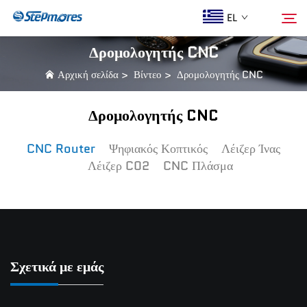
EL
Δρομολογητής CNC
Αρχική σελίδα
>
Βίντεο
>
Δρομολογητής CNC
Αρχική σελίδα
Αναζήτηση
Δρομολογητής CNC
Ποιοι Είμαστε
CNC Router
Ψηφιακός Κοπτικός
Λέιζερ Ίνας
Λέιζερ C02
CNC Πλάσμα
Προϊόντα
Οδηγός
Αγορά
Σχετικά με εμάς
Βίντεο