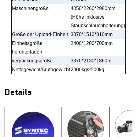
Maschinengröße
4050*2260*2980mm
(Höhe inklusive
Staubschlauchhalterung)
Größe der Upload-Einheit
3370*1510*810mm
Einheitsgröße
2400*1200*700mm
herunterladen
verpackungsgröße
33
70
*213
0
*186
0
m
Nettogewicht/Brutogewicht
2300kg/2500kg
Details