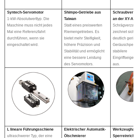
Syntech-Servomotor
Shimpo-Getriebe aus
Schraubverza
1-kW-Absolutwerttyp. Die
Taiwan
an der XY-Ac
Maschine muss nicht jedes
Statt eines preiswerten
Schrägverzah
Mal eine Referenzfahrt
Riemengetriebes. Es
zeichnet sich 
durchführen, wenn sie
bietet mehr Steifigkeit,
deutlich gerin
eingeschaltet wird.
höhere Präzision und
Geräuschpege
Stabilität und ermöglicht
stabilere
eine bessere Leistung
Eingriffseigen
des Servomotors.
aus.
L
lineare Führungsschiene
Elektrischer Automatik-
Werkzeughalte
ultraschwerer Typ, der eine
Ölschmierer
Sperreinricht