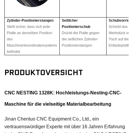
Zylinder-Positionierstangen
Seitlicher
Schubvorrich
Stellt sicher, dass sich jede
Positionierschub
Schiebt das fer
Platte an derselben Position
Drückt die Platte gegen
Werkstück vo
des
die seitlichen Zylinder-
Tisch auf die
Maschinenkoordinatensystems
Positionierstangen.
Entladeplattfo
befindet.
PRODUKTOVERSICHT
CNC NESTING 1328K: Hochleistungs-Nesting-CNC-
Maschine für die vielseitige Materialbearbeitung
Jinan Chentuo CNC Equipment Co., Ltd., ein
vertrauenswürdiger Experte mit über 16 Jahren Erfahrung