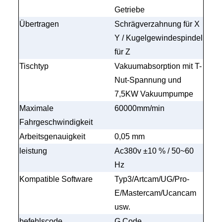
Getriebe
Übertragen
Schrägverzahnung für X
Y / Kugelgewindespindel
für Z
Tischtyp
Vakuumabsorption mit T-
Nut-Spannung und
7,5KW Vakuumpumpe
Maximale
60000mm/min
Fahrgeschwindigkeit
Arbeitsgenauigkeit
0,05 mm
leistung
Ac380v
±
10 % / 50~60
Hz
Kompatible Software
Typ3/Artcam/UG/Pro-
E/Mastercam/Ucancam
usw.
befehlscode
G Code