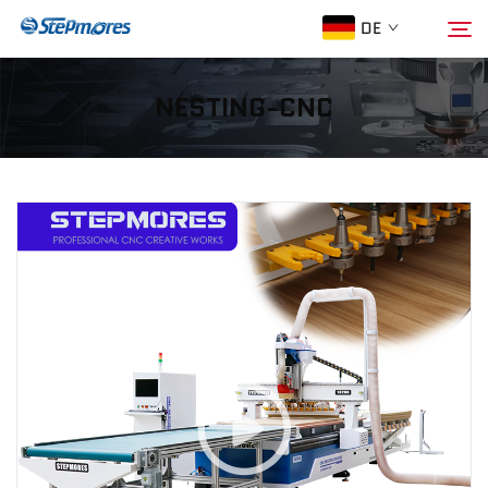
DE
NESTING-CNC
Startseite
Suche
Über Uns
Produkte
Leitfaden
Kauf
Video