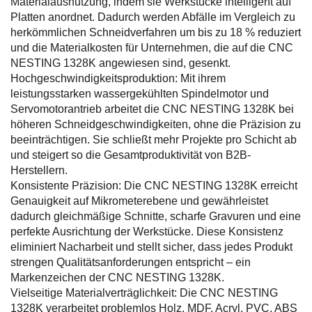
Materialausnutzung, indem sie Werkstücke intelligent auf
Platten anordnet. Dadurch werden Abfälle im Vergleich zu
herkömmlichen Schneidverfahren um bis zu 18 % reduziert
und die Materialkosten für Unternehmen, die auf die CNC
NESTING 1328K angewiesen sind, gesenkt.
Hochgeschwindigkeitsproduktion: Mit ihrem
leistungsstarken wassergekühlten Spindelmotor und
Servomotorantrieb arbeitet die CNC NESTING 1328K bei
höheren Schneidgeschwindigkeiten, ohne die Präzision zu
beeinträchtigen. Sie schließt mehr Projekte pro Schicht ab
und steigert so die Gesamtproduktivität von B2B-
Herstellern.
Konsistente Präzision: Die CNC NESTING 1328K erreicht
Genauigkeit auf Mikrometerebene und gewährleistet
dadurch gleichmäßige Schnitte, scharfe Gravuren und eine
perfekte Ausrichtung der Werkstücke. Diese Konsistenz
eliminiert Nacharbeit und stellt sicher, dass jedes Produkt
strengen Qualitätsanforderungen entspricht – ein
Markenzeichen der CNC NESTING 1328K.
Vielseitige Materialverträglichkeit: Die CNC NESTING
1328K verarbeitet problemlos Holz, MDF, Acryl, PVC, ABS