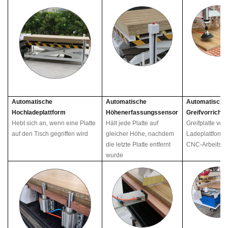
Automatische
Automatische
Automatische
Hochladeplattform
Höhenerfassungssensor
Greifvorricht
Hebt sich an, wenn eine Platte
Hält jede Platte auf
Greifplatte von
auf den Tisch gegriffen wird
gleicher Höhe, nachdem
Ladeplattform 
die letzte Platte entfernt
CNC-Arbeitsti
wurde