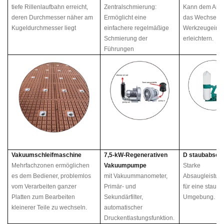
tiefe Rillenlaufbahn erreicht,
Zentralschmierung:
Kann dem Anw
deren Durchmesser näher am
Ermöglicht eine
das Wechseln 
Kugeldurchmesser liegt
einfachere regelmäßige
Werkzeugeins
Schmierung der
erleichtern.
Führungen
Vakuumschleifmaschine
7,5-kW-Regenerativen
D
staubabsch
Mehrfachzonen ermöglichen
Vakuumpumpe
Starke
es dem Bediener, problemlos
mit Vakuummanometer,
Absaugleistung
vom Verarbeiten ganzer
Primär- und
für eine staubf
Platten zum Bearbeiten
Sekundärfilter,
Umgebung.
kleinerer Teile zu wechseln.
automatischer
Druckentlastungsfunktion.