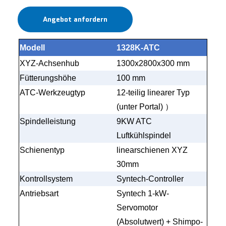
Angebot anfordern
Modell
1328K-ATC
XYZ-Achsenhub
1300x2800x300 mm
Fütterungshöhe
100 mm
ATC-Werkzeugtyp
12-teilig linearer Typ
(unter Portal)
）
Spindelleistung
9KW ATC
Luftkühlspindel
Schienentyp
linearschienen XYZ
30mm
Kontrollsystem
Syntech-Controller
Antriebsart
Syntech 1-kW-
Servomotor
(Absolutwert) + Shimpo-