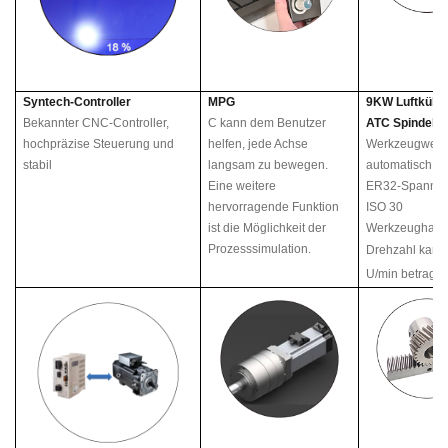
Syntech-Controller
MPG
9KW Luftkühl
Bekannter CNC-Controller,
C
kann dem Benutzer
ATC Spindel
hochpräzise Steuerung und
helfen, jede Achse
Werkzeugwech
stabil
langsam zu bewegen.
automatisch
Eine weitere
ER32-Spannfut
hervorragende Funktion
ISO 30
ist die Möglichkeit der
Werkzeughalte
Prozesssimulation.
Drehzahl kann
U/min betrage