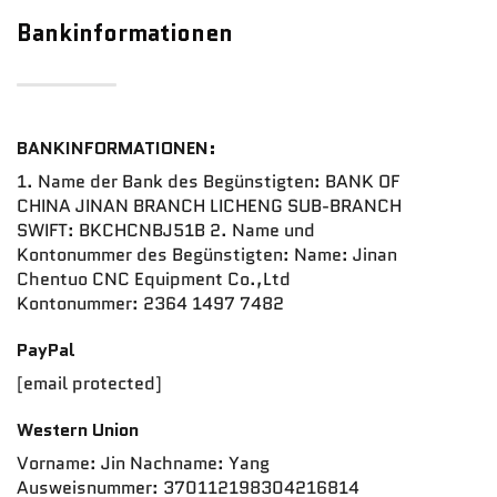
Bankinformationen
Nachrichten
Kontaktieren Sie Uns
BANKINFORMATIONEN:
1. Name der Bank des Begünstigten: BANK OF
CHINA JINAN BRANCH LICHENG SUB-BRANCH
SWIFT: BKCHCNBJ51B 2. Name und
Kontonummer des Begünstigten: Name: Jinan
Chentuo CNC Equipment Co.,Ltd
Kontonummer: 2364 1497 7482
PayPal
[email protected]
Western Union
Vorname: Jin Nachname: Yang
Ausweisnummer: 370112198304216814