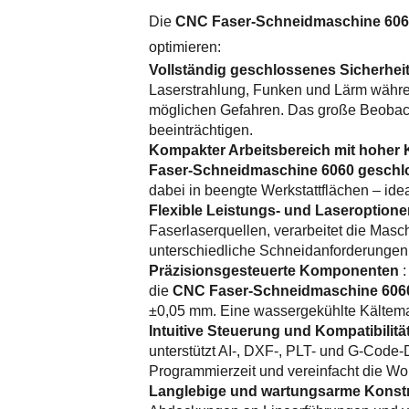
Die
CNC Faser-Schneidmaschine 606
optimieren:
Vollständig geschlossenes Sicherhe
Laserstrahlung, Funken und Lärm während
möglichen Gefahren. Das große Beobach
beeinträchtigen.
Kompakter Arbeitsbereich mit hoher 
Faser-Schneidmaschine 6060 geschl
dabei in beengte Werkstattflächen – ide
Flexible Leistungs- und Laseroption
Faserlaserquellen, verarbeitet die Masc
unterschiedliche Schneidanforderungen 
Präzisionsgesteuerte Komponenten
die
CNC Faser-Schneidmaschine 606
±0,05 mm. Eine wassergekühlte Kältemas
Intuitive Steuerung und Kompatibilitä
unterstützt AI-, DXF-, PLT- und G-Code
Programmierzeit und vereinfacht die Wor
Langlebige und wartungsarme Konst