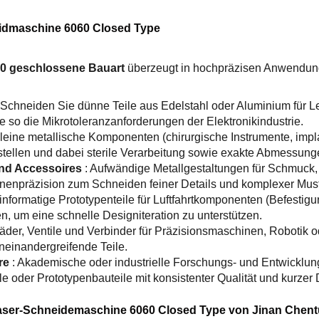
dmaschine 6060 Closed Type
0 geschlossene Bauart
überzeugt in hochpräzisen Anwendun
 Schneiden Sie dünne Teile aus Edelstahl oder Aluminium für L
e so die Mikrotoleranzanforderungen der Elektronikindustrie.
Kleine metallische Komponenten (chirurgische Instrumente, impl
rstellen und dabei sterile Verarbeitung sowie exakte Abmessunge
nd Accessoires
: Aufwändige Metallgestaltungen für Schmuck, 
inenpräzision zum Schneiden feiner Details und komplexer Must
einformatige Prototypenteile für Luftfahrtkomponenten (Befesti
n, um eine schnelle Designiteration zu unterstützen.
räder, Ventile und Verbinder für Präzisionsmaschinen, Robotik 
ineinandergreifende Teile.
re
: Akademische oder industrielle Forschungs- und Entwicklun
e oder Prototypenbauteile mit konsistenter Qualität und kurzer 
-Faser-Schneidemaschine 6060 Closed Type von Jinan Chen