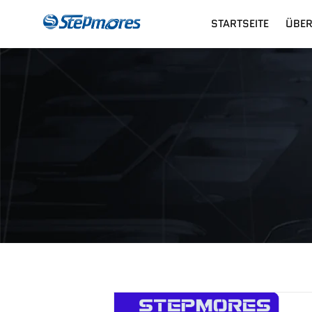
STARTSEITE
ÜBER
CNC-Fräser
Zahlun
Di