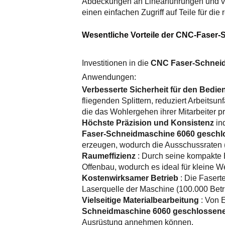
Abdeckungen an Linearführungen und ve
einen einfachen Zugriff auf Teile für di
Wesentliche Vorteile der CNC-Faser
Investitionen in die
CNC Faser-Schneid
Anwendungen:
Verbesserte Sicherheit für den Bedie
fliegenden Splittern, reduziert Arbeitsu
die das Wohlergehen ihrer Mitarbeiter pr
Höchste Präzision und Konsistenz
in
Faser-Schneidmaschine 6060 geschl
erzeugen, wodurch die Ausschussraten 
Raumeffizienz
: Durch seine kompakte
Offenbau, wodurch es ideal für kleine W
Kostenwirksamer Betrieb
: Die Faser
Laserquelle der Maschine (100.000 Bet
Vielseitige Materialbearbeitung
: Von 
Schneidmaschine 6060 geschlossen
Ausrüstung annehmen können.