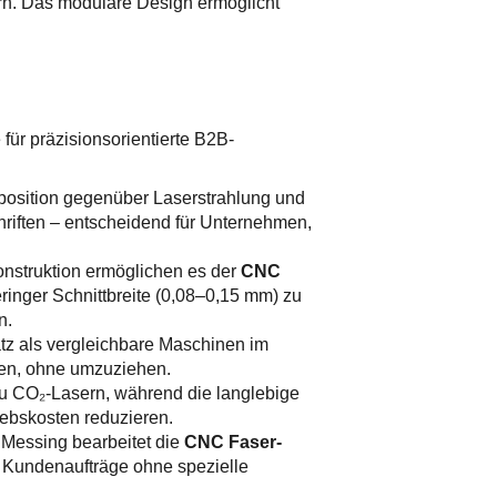
n. Das modulare Design ermöglicht
e für präzisionsorientierte B2B-
xposition gegenüber Laserstrahlung und
chriften – entscheidend für Unternehmen,
nstruktion ermöglichen es der
CNC
eringer Schnittbreite (0,08–0,15 mm) zu
n.
z als vergleichbare Maschinen im
hten, ohne umzuziehen.
zu CO₂-Lasern, während die langlebige
ebskosten reduzieren.
d Messing bearbeitet die
CNC Faser-
ge Kundenaufträge ohne spezielle