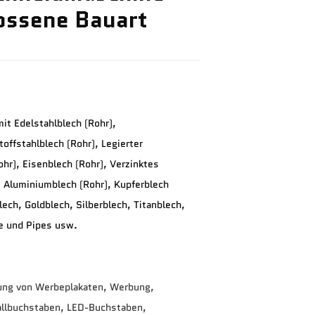
ossene Bauart
it Edelstahlblech (Rohr),
toffstahlblech (Rohr), Legierter
ohr), Eisenblech (Rohr), Verzinktes
, Aluminiumblech (Rohr), Kupferblech
ech, Goldblech, Silberblech, Titanblech,
re und Pipes usw.
lung von Werbeplakaten, Werbung, 
allbuchstaben, LED-Buchstaben, 