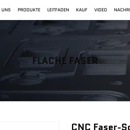
 UNS
PRODUKTE
LEITFADEN
KAUF
VIDEO
NACHR
g
gitaler Schneidetisch
Versand
Faserlaser
Ausbildung
FLACHE FASER
CNC Faser-S