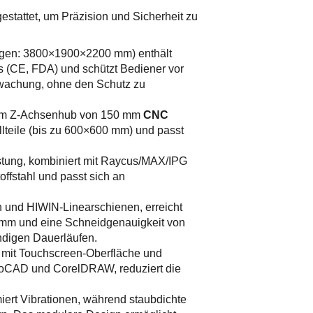
gestattet, um Präzision und Sicherheit zu
ngen: 3800×1900×2200 mm) enthält
ds (CE, FDA) und schützt Bediener vor
rwachung, ohne den Schutz zu
nem Z-Achsenhub von 150 mm
CNC
allteile (bis zu 600×600 mm) und passt
tung, kombiniert mit Raycus/MAX/IPG
ffstahl und passt sich an
 und HIWIN-Linearschienen, erreicht
 mm und eine Schneidgenauigkeit von
ndigen Dauerläufen.
 mit Touchscreen-Oberfläche und
AutoCAD und CorelDRAW, reduziert die
iert Vibrationen, während staubdichte