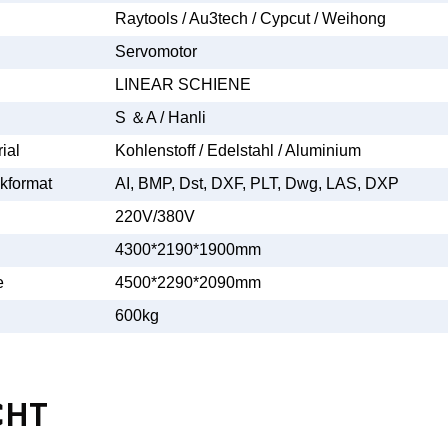
Raytools / Au3tech / Cypcut / Weihong
Servomotor
LINEAR SCHIENE
S
＆
A / Hanli
ial
Kohlenstoff / Edelstahl / Aluminium
ikformat
AI, BMP, Dst, DXF, PLT, Dwg, LAS, DXP
220V/380V
4300*2190*1900mm
e
4500*2290*2090mm
600kg
CHT