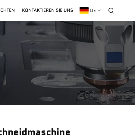
ICHTEN
KONTAKTIEREN SIE UNS
DE
C02 Laser
Garantie
CNC-Plasma
chneidmaschine