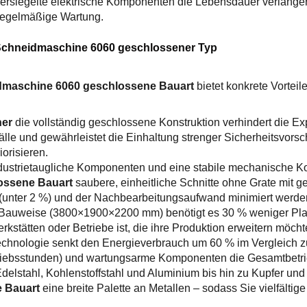
rsiegelte elektrische Komponenten die Lebensdauer verlänger
e regelmäßige Wartung.
-Schneidmaschine 6060 geschlossener Typ
maschine 6060 geschlossene Bauart
bietet konkrete Vorteil
ner
die vollständig geschlossene Konstruktion verhindert die E
nfälle und gewährleistet die Einhaltung strenger Sicherheitsvors
iorisieren.
dustrietaugliche Komponenten und eine stabile mechanische Ko
ossene Bauart
saubere, einheitliche Schnitte ohne Grate mit g
(unter 2 %) und der Nachbearbeitungsaufwand minimiert werde
 Bauweise (3800×1900×2200 mm) benötigt es 30 % weniger Plat
erkstätten oder Betriebe ist, die ihre Produktion erweitern möc
technologie senkt den Energieverbrauch um 60 % im Vergleich 
riebsstunden) und wartungsarme Komponenten die Gesamtbetri
Edelstahl, Kohlenstoffstahl und Aluminium bis hin zu Kupfer un
e Bauart
eine breite Palette an Metallen – sodass Sie vielfälti