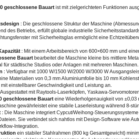
0 geschlossene Bauart
ist mit zielgerichteten Funktionen aus
itsdesign
: Die geschlossene Struktur der Maschine (Abmessu
 des Betriebs, erfüllt globale industrielle Sicherheitsstandar
tungsfenster mit Sicherheitsglas ermöglicht eine Echtzeitübe
Kapazität
: Mit einem Arbeitsbereich von 600×600 mm und ei
ossene Bauart
bearbeitet die Maschine kleine bis mittlere Met
al für städtische Studios oder Anlagen mit mehreren Maschinen.
en
: Verfügbar mit 1000 W/1500 W/2000 W/3000 W Ausgangsleis
hine Materialien von 0,3 mm Aluminiumfolie bis 10 mm Kohlensto
mit einstellbarer Geschwindigkeit und Leistung an.
: Ausgestattet mit Raytools-Laserköpfen, Yaskawa-Servomotoren
0 geschlossene Bauart
eine Wiederholgenauigkeit von ±0,03
chine gewährleistet eine stabile Laserleistung während 8-stü
t
: Die Maschine integriert Cypcut/Weihong-Steuerungssysteme
-Dateien. Sie verbindet sich nahtlos mit Design-Software wie 
kflow-Integration.
ruktion
ein stabiler Stahlrahmen (800 kg Gesamtgewicht) minim