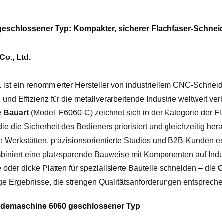
chlossener Typ: Kompakter, sicherer Flachfaser-Schneide
o., Ltd.
ist ein renommierter Hersteller von industriellem CNC-Schneidz
und Effizienz für die metallverarbeitende Industrie weltweit ve
e Bauart
(Modell F6060-C) zeichnet sich in der Kategorie der 
ie die Sicherheit des Bedieners priorisiert und gleichzeitig he
e Werkstätten, präzisionsorientierte Studios und B2B-Kunden en
mbiniert eine platzsparende Bauweise mit Komponenten auf Indu
 oder dicke Platten für spezialisierte Bauteile schneiden – die
C
sige Ergebnisse, die strengen Qualitätsanforderungen entspreche
demaschine 6060 geschlossener Typ