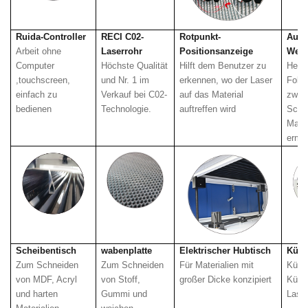
Ruida-Controller
RECI C02-
Rotpunkt-
Auto
Arbeit ohne
Laserrohr
Positionsanzeige
Werk
Computer
Höchste Qualität
Hilft dem Benutzer zu
Helf
,
touchscreen,
und Nr. 1 im
erkennen, wo der Laser
Foku
einfach zu
Verkauf bei C02-
auf das Material
zwis
bedienen
Technologie.
auftreffen wird
Schn
Mater
ermit
Scheibentisch
wabenplatte
Elektrischer Hubtisch
Kühl
Zum Schneiden
Zum Schneiden
Für Materialien mit
Kühle
von MDF, Acryl
von Stoff,
großer Dicke konzipiert
Kühl
und harten
Gummi und
Laser