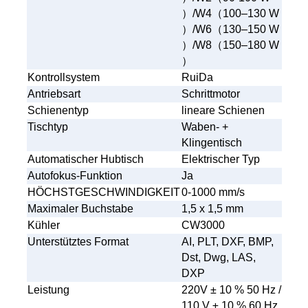
）
/W4
（
100–130 W
）
/W6
（
130–150 W
）
/W8
（
150–180 W
）
Kontrollsystem
RuiDa
Antriebsart
Schrittmotor
Schienentyp
lineare Schienen
Tischtyp
Waben- +
Klingentisch
Automatischer Hubtisch
Elektrischer Typ
Autofokus-Funktion
Ja
HÖCHSTGESCHWINDIGKEIT
0-1000 mm/s
Maximaler Buchstabe
1,5 x 1,5 mm
Kühler
CW3000
Unterstütztes Format
AI, PLT, DXF, BMP,
Dst, Dwg, LAS,
DXP
Leistung
220V
±
10 % 50 Hz /
110 V
±
10 % 60 Hz