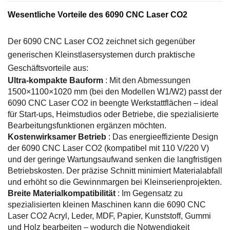
Wesentliche Vorteile des 6090 CNC Laser CO2
Der 6090 CNC Laser CO2 zeichnet sich gegenüber
generischen Kleinstlasersystemen durch praktische
Geschäftsvorteile aus:
Ultra-kompakte Bauform
: Mit den Abmessungen
1500×1100×1020 mm (bei den Modellen W1/W2) passt der
6090 CNC Laser CO2 in beengte Werkstattflächen – ideal
für Start-ups, Heimstudios oder Betriebe, die spezialisierte
Bearbeitungsfunktionen ergänzen möchten.
Kostenwirksamer Betrieb
: Das energieeffiziente Design
der 6090 CNC Laser CO2 (kompatibel mit 110 V/220 V)
und der geringe Wartungsaufwand senken die langfristigen
Betriebskosten. Der präzise Schnitt minimiert Materialabfall
und erhöht so die Gewinnmargen bei Kleinserienprojekten.
Breite Materialkompatibilität
: Im Gegensatz zu
spezialisierten kleinen Maschinen kann die 6090 CNC
Laser CO2 Acryl, Leder, MDF, Papier, Kunststoff, Gummi
und Holz bearbeiten – wodurch die Notwendigkeit