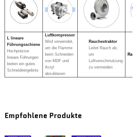
Luftkompressor
L
lineare
Wird verwendet,
Rauchextraktor
Führungsschiene
um die Flamme
Leitet Rauch ab,
Hochpräzise
beim Schneiden
um
Rauc
lineare Führungen
von MDF und
Luftverschmutzung
bieten ein gutes
Acryl
zu vermeiden
Schneideergebnis
abzublasen
Empfohlene Produkte