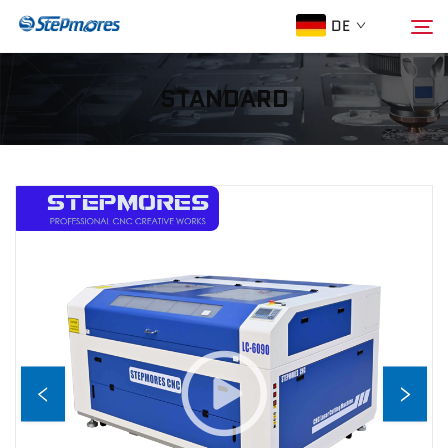
DE
STANDARD
Startseite
Suche
Über Uns
Produkte
Leitfaden
Kauf
Video