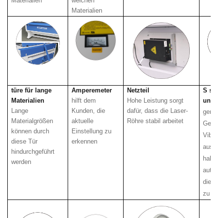
Materialien
weichen
Materialien
türe für lange
Amperemeter
Netzteil
S
sc
Materialien
hilft dem
Hohe Leistung sorgt
und 
Lange
Kunden, die
dafür, dass die Laser-
gerin
Materialgrößen
aktuelle
Röhre stabil arbeitet
Gerä
können durch
Einstellung zu
Vibra
diese Tür
erkennen
ausg
hindurchgeführt
halbi
werden
auto
die 
zu r