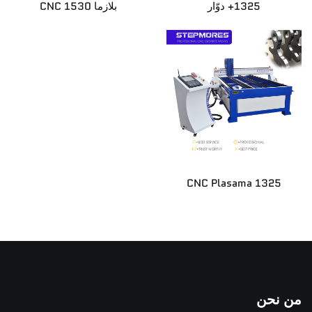
1325+ دوّار
بلازما CNC 1530
الأخبار
اتصل بنا
CNC Plasama 1325
من نحن