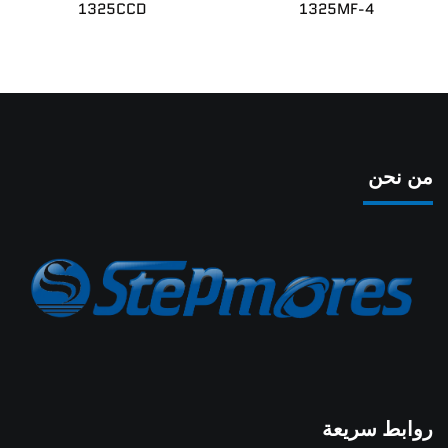
1325CCD
1325MF-4
الأخبار
اتصل بنا
من نحن
روابط سريعة