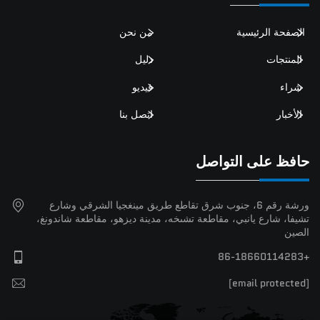
الصفحة الرئيسية
من نحن
المنتجات
دليل
شراء
فيديو
الأخبار
اتصل بنا
حافظ على التواصل
ورشة رقم 6، جنوب شرق تقاطع طريق مينغجيا الشرقي وشارع
تشيفا، شارع يانبي، مقاطعة تشىخه، مدينة ديزهو، مقاطعة شاندونغ،
الصين
+86-18660114283
[email protected]