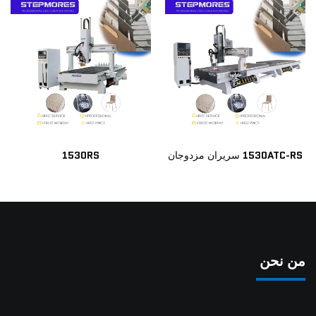
1530ATC-RS سريران مزدوجان
1530RS
من نحن