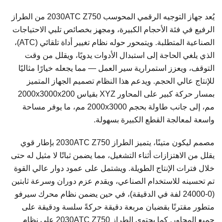
يُعد جهاز التوجيه الرقمي المحوسب 2030ATC Z750 من الطراز
الرفيع في فئة الأحجام الكبيرة، ومجهز بخصائص تلبي الاحتياجات
الصناعية المتطلبة. ويتمحور حوله نظام تغيير أداة تلقائي (ATC)،
الذي يلغي الحاجة إلى استبدال الأدوات يدويًا، ويقلل من وقت
التوقف، ويعزز استمرارية سير العمل — مما يجعله خيارًا مثاليًا
للإنتاج عالي الحجم. ويدعم هذا النظام تصميم الجهاز المتميز
بمسار حركة كبير على المحاور XYZ بقياس 2000x3000x200
مم، إلى جانب طاولة بحجم 2000x3000 مم، ما يوفر مساحة
واسعة لمعالجة القطع الكبيرة بسهولة.
مصمم ليكون متينًا، يتميز الطراز 2030ATC Z750 بإطار قوي
يقلل من الاهتزازات أثناء التشغيل، مما يضمن ثباتًا لا مثيل له حتى
خلال فترات الإنتاج الطويلة. ويشتمل على عمود دوار عالي القوة
تم تحسينه للاستخدام الصناعي، ويقدم عزم دوران وسرعة ثابتين
(0-24000 لفة في الدقيقة)، في حين يضمن نظام محرك سيرفو
متطور مقترنًا بقضبان مربعة دقيقة حركةً سلسة ودقيقة على
جميع المحاور. كما يحتوي الطراز 2030ATC Z750 على نظام