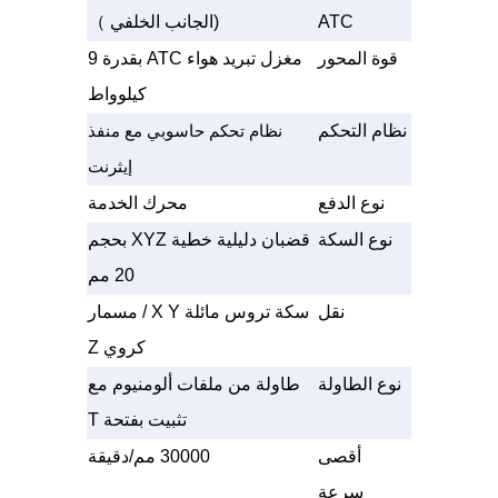
ATC
(الجانب الخلفي
）
قوة المحور
مغزل تبريد هواء ATC بقدرة 9
كيلوواط
نظام التحكم
نظام تحكم حاسوبي مع منفذ
إيثرنت
نوع الدفع
محرك الخدمة
نوع السكة
قضبان دليلية خطية XYZ بحجم
20 مم
نقل
سكة تروس مائلة X Y / مسمار
كروي Z
نوع الطاولة
طاولة من ملفات ألومنيوم مع
تثبيت بفتحة T
أقصى
30000 مم/دقيقة
سرعة