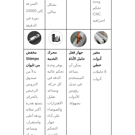
وحدة
السرعة
بشكل
تحكم
إلى 24000
مثالي
CNC
دورة في
احترافية
الدقيقة
مغير
جهاز قفل
محرك
مخفض
أدوات
حامل الأداة
الخدمة
Shimpo
خطي
يمكن أن
يوفر وحدة
من تايوان
يساعد
تحكم عالية
بدلاً من
8 حاملات
المستخدم
الدقة في
صندوق
أدوات
في تبديل
كل حركة.
التروس
رؤوس
ويساعد
الرخيص
الأدوات
تقليل
بالحزام.
بسهولة.
الاهتزازات
يتمتع بقدرة
والضوضاء
أكثر صلابة
على أداء
ودقة أعلى
جهاز
واستقرار،
التحكم
ويساعد
العددي
محرك