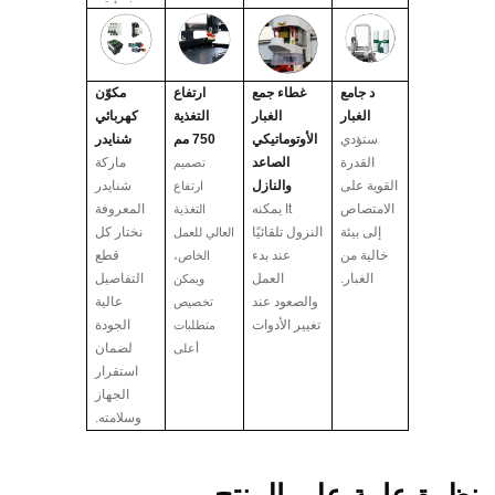
د
جامع
غطاء جمع
ارتفاع
مكوّن
الغبار
الغبار
التغذية
كهربائي
ستؤدي
الأوتوماتيكي
750 مم
شنايدر
القدرة
الصاعد
ماركة
تصميم
القوية على
والنازل
شنايدر
ارتفاع
الامتصاص
It
يمكنه
المعروفة
التغذية
إلى بيئة
النزول تلقائيًا
نختار كل
العالي للعمل
خالية من
عند بدء
قطع
الخاص،
الغبار.
العمل
التفاصيل
ويمكن
والصعود عند
عالية
تخصيص
تغيير الأدوات
الجودة
متطلبات
لضمان
أعلى
استقرار
الجهاز
وسلامته.
نظرة عامة على المنتج