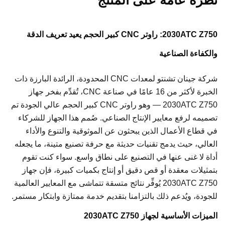
2030ATC Z750: راوتر CNC كبير الحجم يعيد تعريف الدقة
والكفاءة الصناعية
شركة جينان تشنتو لمعدات CNC المحدودة، الرائدة البارزة ذات
الخبرة لأكثر من 16 عامًا في صناعة CNC، تُقدِّم بفخر جهاز
2030ATC Z750 — وهو راوتر CNC كبير الحجم عالي الجودة تم
تصميمه لرفع معايير الإنتاج الصناعي. صُمم هذا الجهاز للشركاء
في قطاع الأعمال الذين يبحثون عن الموثوقية والتنوع والأداء
العالي، حيث يدمج تقنيات حديثة مع حرفة تصنيع متينة، ما يجعله
أداة لا غنى عنها في التصنيع على نطاق واسع. سواء كنت تقوم
بتمثيلات معقدة أو قص دقيق أو إنتاج بكميات كبيرة، فإن جهاز
2030ATC Z750 يُوفِّر نتائج متسقة تتماشى مع المعايير العالمية
للجودة، ويُدعم ذلك بالتزامنا بتقديم خدمة ممتازة وابتكار مستمر.
الميزات الأساسية لجهاز 2030ATC Z750