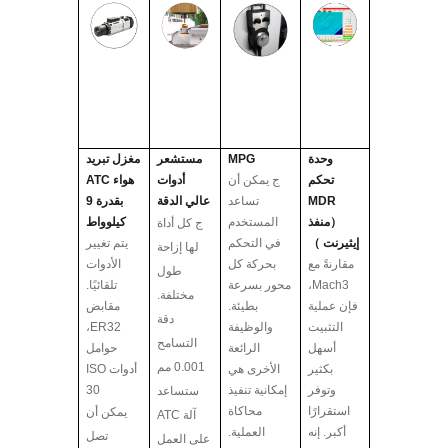
وحدة
MPG
مستشعر
مغزل تبريد
تحكم
ج
يمكن أن
أدوات
هواء ATC
MDR
تساعد
عالي الدقة
بقدرة 9
（
منفذ
المستخدم
كيلوواط
ج
كل أداة
إيثيرنت
）
في التحكم
يتم تغيير
لها إزاحة
مقارنةً مع
بحركة كل
الأدوات
طول
Mach3،
محور بسرعة
تلقائيًا.
مختلفة.
فإن عملية
بطيئة.
مقابض
دقة
التثبيت
والوظيفة
ER32،
التسامح
أسهل
الرائعة
حوامل
0.001 مم
بكثير
الأخرى هي
أدوات ISO
وتوفر
إمكانية تنفيذ
30
ستساعد
استقرارًا
محاكاة
يمكن أن
آلة ATC
أكبر. إنه
العملية.
تصل
على العمل