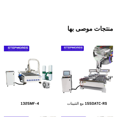
منتجات موصى بها
1550ATC-RS مع التثبيتات
1325MF-4