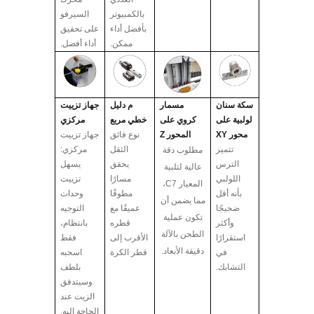
بالكمبيوتر
السيرفو
بأفضل أداء
على تحقيق
ممكن.
أداء أفضل.
سكة سنان
مسمار
م
دليل
جهاز تزييت
لولبية
على
كروي
على
خطي مربع
مركزي
محور XY
المحور Z
نوع فائق
جهاز تزييت
تتميز
الثقل
مركزي:
مطلوب دقة
الترس
يحقق
يسهل
عالية لتلبية
اللولبي
مسارًا
تزييت
المعيار C7،
بأنه أقل
مطوقًا
وحدات
مما يضمن أن
ضجيجًا
عميقًا مع
التوجيه
تكون عملية
وأكثر
قطره
بانتظام،
الطحن بالآلة
استقرارًا
الأقرب إلى
فقط
دقيقة الأبعاد.
في
قطر الكرة
اسحبه
التشابك.
بلطف
وسيتدفق
الزيت عند
الحاجة إليه.