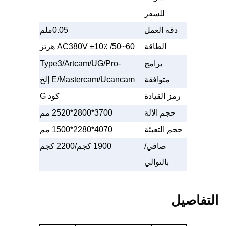
للسفر
دقة العمل
0.05ملم
الطاقة
10٪ /50~60 هرتز
±
AC380V
برامج
Type3/Artcam/UG/Pro-
متوافقة
E/Mastercam/Ucancam إلخ
رمز القيادة
كود G
حجم الآلة
3700*2800*2520 مم
حجم التعبئة
4070*2280*1500 مم
صافي/
1900 كجم/2200 كجم
بالتوالي
التفاصيل