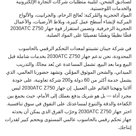
لصناديق الشحن، لتلبية متطلبات شركات التجارة الإلكترونية
والخدمات اللوجستية.
المواد الحجرية والمُركبة: تُعالج الرخام، والجرانيت، والألواح
المركبة لإنشاء أسطح عمل كبيرة، وبلاط الأرضيات، والأعمال
الحجرية الزخرفية. وتضمن استقرار قوة جهاز 2030ATC Z750
قصًّا نظيفًا ونقشًا تفصيليًا على المواد الصلبة.
في شركة جينان تشينتو لمعدات التحكم الرقمي بالحاسوب
المحدودة، نحن ندعم جهاز 2030ATC Z750 بخدمات شاملة قبل
البيع وما بعد البيع، تشمل المساعدة عن بُعد مجانًا، والتدريب
الميداني، والشحن الموثوق المؤمَّن. وتشهد حضورنا العالمي، الذي
يشمل خدمة أكثر من 60 دولة و200 شركة تعاونية، على جودة
آلاتنا ونهجنا القائم على العميل. إن جهاز 2030ATC Z750 ليس
مجرد أداة — بل هو شريك يدفع بعملك إلى الأمام، حيث يجمع بين
الكفاءة والدقة والتنوع لمساعدتك على التفوق في سوق تنافسية.
اختر جهاز 2030ATC Z750 وجرّب الفرق الذي يمكن أن يحدثه
جهاز تحكم رقمي بالحاسوب عالمي المستوى وبحجم كبير لقدرات
إنتاجك.