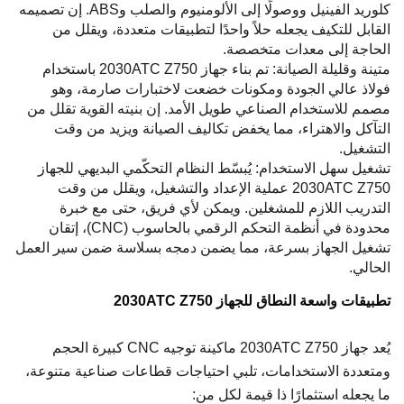
كلوريد الفينيل ووصولًا إلى الألومنيوم والصلب وABS. إن تصميمه
القابل للتكيف يجعله حلاً واحدًا لتطبيقات متعددة، ويقلل من
الحاجة إلى معدات متخصصة.
متينة وقليلة الصيانة: تم بناء جهاز 2030ATC Z750 باستخدام
فولاذ عالي الجودة ومكونات خضعت لاختبارات صارمة، وهو
مصمم للاستخدام الصناعي طويل الأمد. إن بنيته القوية تقلل من
التآكل والاهتراء، مما يخفض تكاليف الصيانة ويزيد من وقت
التشغيل.
تشغيل سهل الاستخدام: يُبسّط النظام التحكّمي البديهي للجهاز
2030ATC Z750 عملية الإعداد والتشغيل، ويقلل من وقت
التدريب اللازم للمشغلين. ويمكن لأي فريق، حتى مع خبرة
محدودة في أنظمة التحكم الرقمي بالحاسوب (CNC)، إتقان
تشغيل الجهاز بسرعة، مما يضمن دمجه بسلاسة ضمن سير العمل
الحالي.
تطبيقات واسعة النطاق للجهاز 2030ATC Z750
يُعد جهاز 2030ATC Z750 ماكينة توجيه CNC كبيرة الحجم
ومتعددة الاستخدامات، تلبي احتياجات قطاعات صناعية متنوعة،
ما يجعله استثمارًا ذا قيمة لكل من: