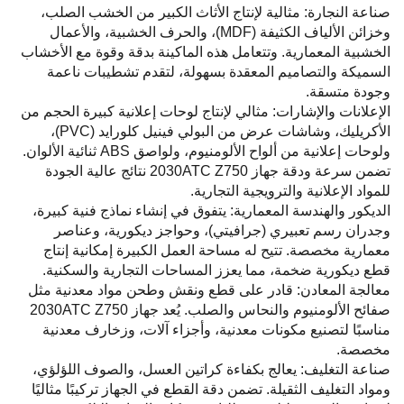
صناعة النجارة: مثالية لإنتاج الأثاث الكبير من الخشب الصلب،
وخزائن الألياف الكثيفة (MDF)، والحرف الخشبية، والأعمال
الخشبية المعمارية. وتتعامل هذه الماكينة بدقة وقوة مع الأخشاب
السميكة والتصاميم المعقدة بسهولة، لتقدم تشطيبات ناعمة
وجودة متسقة.
الإعلانات والإشارات: مثالي لإنتاج لوحات إعلانية كبيرة الحجم من
الأكريليك، وشاشات عرض من البولي فينيل كلورايد (PVC)،
ولوحات إعلانية من ألواح الألومنيوم، ولواصق ABS ثنائية الألوان.
تضمن سرعة ودقة جهاز 2030ATC Z750 نتائج عالية الجودة
للمواد الإعلانية والترويجية التجارية.
الديكور والهندسة المعمارية: يتفوق في إنشاء نماذج فنية كبيرة،
وجدران رسم تعبيري (جرافيتي)، وحواجز ديكورية، وعناصر
معمارية مخصصة. تتيح له مساحة العمل الكبيرة إمكانية إنتاج
قطع ديكورية ضخمة، مما يعزز المساحات التجارية والسكنية.
معالجة المعادن: قادر على قطع ونقش وطحن مواد معدنية مثل
صفائح الألومنيوم والنحاس والصلب. يُعد جهاز 2030ATC Z750
مناسبًا لتصنيع مكونات معدنية، وأجزاء آلات، وزخارف معدنية
مخصصة.
صناعة التغليف: يعالج بكفاءة كراتين العسل، والصوف اللؤلؤي،
ومواد التغليف الثقيلة. تضمن دقة القطع في الجهاز تركيبًا مثاليًا