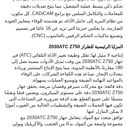
تحكم ذكي يبسط عملية التشغيل، مما يتيح تعديلات دقيقة
للمعاملات والتكامل السلس مع برامج CAD/CAM. كل مكون،
من نظام التبريد إلى حامل الأداة، تم هندسته للوفاء بمعايير الجودة
الصارمة، ما يعكس خبرتنا التي تزيد عن 16 عامًا في تصميم
وتصنيع ماكينات التحكم الرقمي بالحاسوب (CNC).
المزايا الرئيسية للطراز 2030ATC Z750
إنتاجية لا مثيل لها: تقلل وظيفة تغيير الأداة التلقائي (ATC) في
جهاز 2030ATC Z750 من وقت تبديل الأدوات بنسبة تصل إلى
80٪ مقارنةً بالأنظمة اليدوية، مما يتيح الإنتاج المستمر وزيادة
معدلات الإنجاز. تساعد هذه الكفاءة الشركات على الوفاء
بالمواعيد النهائية الضيقة وتوسيع العمليات بسهولة.
دقة فائقة: مع محركات سيرفو وقضبان مربعة، يحقق جهاز
2030ATC Z750 دقة على مستوى الميكرون، ويضمن قصًا ونقشًا
متسقًا على جميع القطع. هذه الدقة ضرورية في الصناعات التي
تكون فيها التحملات الضيقة والتشطيبات الخالية من العيوب أمورًا
لا يمكن التنازل عنها.
توافق متعدد مع المواد: يتعامل جهاز 2030ATC Z750 مع
مجموعة واسعة من المواد، بدءًا من الخشب والأكريليك وبولي