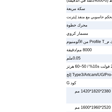
(0-24000لفة في الدقيقة)
سكة مربعة
حكم حاسوبي مع منفذ إيثرنت
محرك خطوة
مسمار كروي
 من الألومنيوم
8000 مم/دقيقة
0.05ملم
Type3/Artcam/UG/P إلخ
كود G
2380*1820*1420 مم
2520*1960*1600 مم