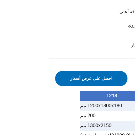
قة أعلى
روي
ر
احصل على عرض أسعار
1218
00x1800x180 مم
12
200 مم
300x2150 مم
1