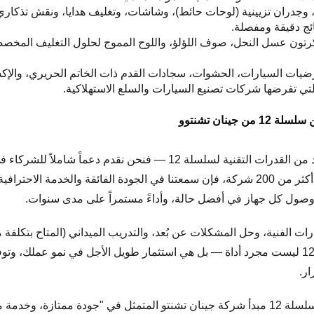
ائج دقيقة ومفصلة.
رضيات السيارات، الحشوات، سجادات القدم ذات الخاتم الحريري، والإك
تمتد التزامات جينان تشينتو بالتميز لما هو أبعد من القدرات التقنية لسلس
 وصول كل جهاز في أفضل حالة، وأداءً مستمراً على مدى سنوات.
شارات الفنية، وحل المشكلات عن بُعد، والتدريب الميداني (المتاح بتكل
من جهاز سلسلة 12 منذ اليوم الأول. سلسلة 12 ليست مجرد أداة — بل هي استثمار طويل الأجل في 
ار.