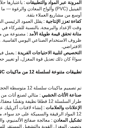
المرونة عبر المواد والتطبيقات
الفينيل (PVC) وألواح المعادن وا
أوسع من مشاريع العملاء بثقة.
كفاءة تعزز الإنتاجية
وقت الإعداد والبرمجة. بالنسبة للشركاء في مجال B2B، تنعكس هذه الكفاءة في إنتاجية أعلى وأزمنة تسليم أقصر و
متانة تحقق قيمة طويلة الأمد
الافتراضي.
التخصيص لتلبية الاحتياجات الفريدة
سواءً كان ذلك تعديل قوة المغزل، أو تغيير حجم الطاولة، أو دم
تطبيقات متنوعة لسلسلة 12 من ماكينات CNC متوسطة الحجم
تم تصميم ماكينات سلسلة 12 متوسطة الحجم من نوع CNC لتتفوق في قطاعات صناعية متعددة، وتقدم قدرة تكيف تلبي المتطلبات الفريدة لكل قطاع:
صناعة الأثاث الخشبي
طراز السلسلة 12 قطعًا نظيفة ونقشًا معقدًا، مما يعزز الجودة الجمالية والوظيفية للمنتجات الخشبية.
الإعلانات والعلامات
12 المواد الرقيقة والسميكة على حد سواء، مما يمكّن من إنتاج مواد إعلانية جذابة للعملاء التجاريين.
تشكيل المعادن
: معالجة صفائح الألمنيوم، وا
وتضمن المغزل القوية والتشغيل المستقر للسلسلة 12 قطعًا وطحنًا دقيقًا للمواد