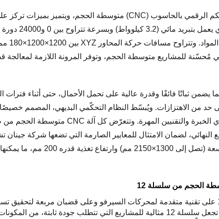
يُعد طراز 12 سلسلة من الرواد في تقنية التحكم الرقمي بالحاسوب (CNC) متو
جهاز من سلسلة 12 م
×1800×180 مم (1218 برو)، وهي مُحسّنة للمشاريع متوسطة الحجم، وتوفر المرونة اللازمة
ان مربعة، مما يضمن ثباتًا فائقًا وقدرة عالية على تحمل الأحمال، حتى أثناء فت
ع النهائي، لضمان الامتثال للمعايير الصارمة التي تضعها شركة جينان تشنت
إلى ذلك، تتميز سلسلة 12 بمساحة طاولة 
: تعتمد سلسلة 12 على تقنية متقدمة لمحركات السيرفو وعلى قضبان مربعة لتح
المخصصة إلى الإنتاج بكميات كبيرة.