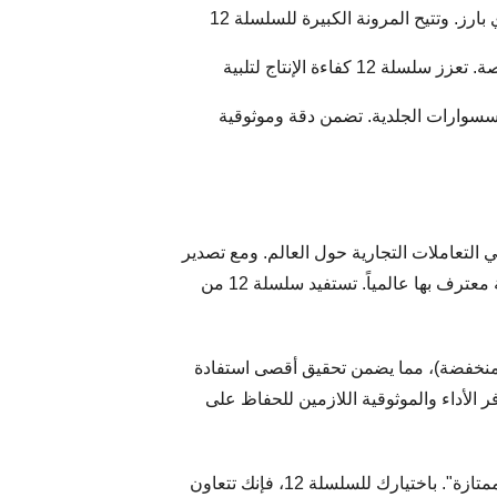
: إنتاج نماذج فنية، وجدران تزيينية (لوحات حائط)، وشاشات، وتغليف هدايا، ونقش تذكاري بارز. وتتيح المرونة الكبيرة للسلسلة 12
: نقش وقطع علب كرتون، كرتون عسل النحل، صوف اللؤلؤ، واللوح المموج لحلول التغليف المخصصة. تعزز سلسلة 12 كفاءة الإنتاج لتلبية
سسوارات الجلدية. تضمن دقة وموثوقية
لة 12 — فنحن نقدم دعماً شاملاً للشركاء في التعاملات التجارية حول العالم. ومع تصدير
المنتجات إلى أكثر من 60 دولة وشراكات مع أكثر من 200 شركة، فإن سمعتنا في الجودة الفائقة والخدمة الاحترافية معترف بها عالمياً. تستفيد سلسلة 12 من
فة منخفضة)، مما يضمن تحقيق أقصى استفادة
نمو عملك، وتوفر الأداء والموثوقية اللازمين للحفاظ على
تعكس ماكينات CNC متوسطة الحجم من السلسلة 12 مبدأ شركة جينان تشنتو المتمثل في "جودة ممتازة، وخدمة ممتازة". باختيارك للسلسلة 12، فإنك تتعاون