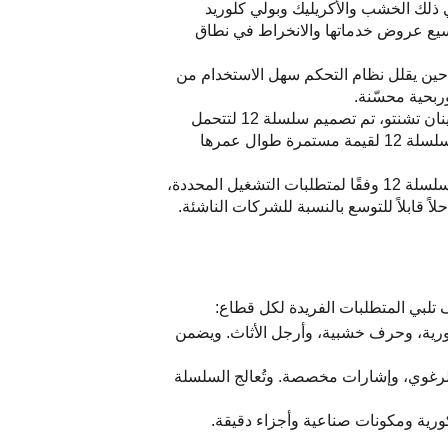
 مع مواد متنوعة — بما في ذلك الخشب والأكريليك وبولي كلوريد
ات توسيع عروض خدماتها والانخراط في نطاق
ن أزمنة الدورة، في حين يقلل نظام التحكم سهل الاستخدام من
: مصنوعة من مواد عالية الجودة وبدعم من خبرة تصنيع تزيد عن 16 عامًا من شركة جينان تشنتو، تم تصميم سلسلة 12 لتتحمل
ظروف الاستخدام الصناعي اليومي القاسية. وتُعد متطلبات الصيانة المحدودة والأداء الموثوق عاملين يضمنان تقديم سلسلة 12 لقيمة مستمرة طوال عمرها
: يعمل فريق البحث والتطوير في جينان تشنتو بشكل وثيق مع العملاء لتخصيص سلسلة 12 وفقًا لمتطلبات التشغيل المحددة،
ب، وخزائن من ألواح الألياف الكثيفة (MDF)، ولوحات ديكورية، وحرف خشبية، وأرجل الأثاث. ويضمن
 وحروف ABS، وقطع مقطوعة من اللوح الرغوي، وإشارات مخصصة. وتُعالج السلسلة
يكورية ومكونات صناعية وأجزاء دقيقة.