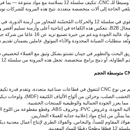
: باعتبارها حلاً وسيطاً للـ CNC، تتكيف سلسلة 12 بسلاسة
لرغوة — ما يلغي الحاجة إلى آلات متخصصة متعددة. تتيح هذه المرونة للشرك
: يقلل العمود الرئيسي القوي في سلسلة 12 والحركات المُحسّنة للمحاور م
ربحية محسّنة.
ج برامج متخصصة. تجعل هذه المرونة من سلسلة 12 حلاً قابلاً للتوسع بالنسبة للشركات الناشئة.
: مثالي لصنع أثاث من الخشب الصل
: إنشاء لافتات أكريليك عالية الجودة، وعروض PVC،
لفولاذ المقاوم للصدأ، والنحاس، والفولاذ الطري لإنتاج أعمال معدنية د
 المعدنية.