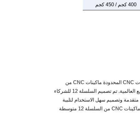
400 كجم / 450 كجم
بالنسبة للشركات التي تبحث عن حلول CNC متوسطة الحجم موثوقة وعالية الأداء، تقدم شركة جينان تشنتوو لمعدات CNC المحدودة ماكينات CNC من
السلسلة 12 متوسطة الحجم – المصممة بخبرة صناعية تزيد عن 16 عامًا لإعادة تعريف الإنتاجية عبر قطاعات التصنيع العالمية. تم تصميم السلسلة 12 للشركاء
ة وتكنولوجيا متقدمة وتصميم سهل الاستخدام لتلبية
احتياجات إنتاج متنوعة. سواء كنت تعمل في مجال النجارة أو الإعلانات أو تصنيع المعادن أو الصناعات الإبداعية، فإن ماكينات CNC من السلسلة 12 متوسطة