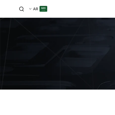
AR
ليزر C02
الضمان
بلازما CNC