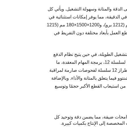
سطة الحجم، ويتميز بميزات تركز على الدقة والمتانة وسهولة التشغيل. ويأتي كل
زودًا بمحرك دوران قوي يعمل بتبريد مائي (3.2 كيلوواط) وبسرعة تتراوح بين 0 و24000 دورة في الدقيقة، مما يوفر إمكانات استثنائية في
القطع والنحت والطحن لمجموعة واسعة من المواد. وتتراوح مسافات حركة المحاور XYZ بين 1200×1200×180 مم (1212 برو)، و1200×1500×180 مم (1215
 لمعالجة قطع العمل بأبعاد مختلفة دون التفريط في
رات التشغيل الطويلة، في حين يتيح نظام الدفع
بالمحركات المؤازرة حركةً ناعمة ودقيقة بأدنى حد من الاهتزازات. ويُبسّط النظام التحكّمي البديهي، المصمم خصيصًا لسلسلة 12، برمجة المهام المعقدة، ما
يجعل الجهاز في متناول كل من المشغلين ذوي الخبرة والتقنيين المهرة. وتتعرّض كل آلة CNC متوسطة الحجم من طراز 12 سلسلة لفحوصات صارمة لمراقبة
وو فيما يتعلق بالمتانة والأداء. وبالإضافة
واسعة (تصل إلى 1300×2150 مم) وارتفاع تغذية قدره 200 مم، ما يمكنها من استيعاب القطع الأكبر حجمًا وتوسيع
قيق تسامحات ضيقة، مما يضمن دقة وتوحيد كل