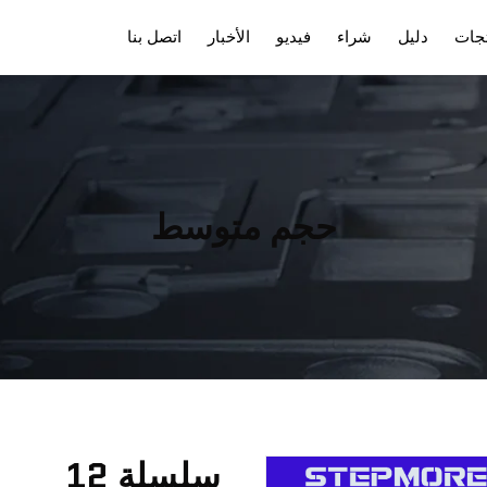
تجات
دليل
شراء
فيديو
الأخبار
اتصل بنا
لدفع
قاطع رقمي
الشحن
ليزر الألياف
تدريب
حجم متوسط
سلسلة 12