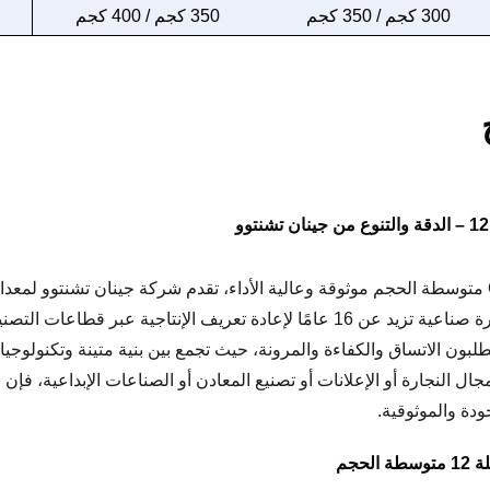
300 كجم / 350 كجم
350 كجم / 400 كجم
أعمال إلى الأعمال (B2B) الذين يطلبون الاتساق والكفاءة والمرونة، حيث تجمع بين بنية متين
ودة والموثوقية.