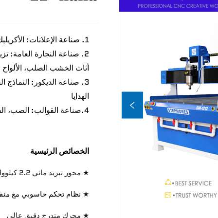
1. صناعة الإعلانات: الأكريليك، PVC، لوحة ABS، اللوحة الألومنيوم
2. صناعة النجارة العامة: تز
أثاث الخشب الصلب، الألواح الل
3. صناعة الديكور: النماذج ا
الهدايا
4.
صناعة القوالب: الصب، الف
الخصائص الرئيسية
★ محور تبريد مائي 2.2 كيلوواط
★
نظام تحكم حاسوبي مع منفذ
★ محرك متدرج دقيق عالي