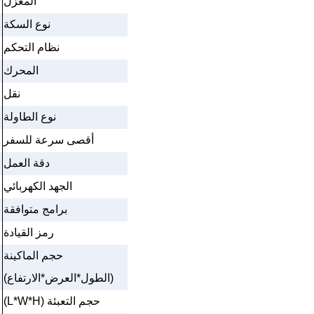
المغزل
نوع السكة
نظام التحكم
المحرك
نقل
نوع الطاولة
أقصى سرعة للسفر
دقة العمل
الجهد الكهربائي
برامج متوافقة
رمز القيادة
حجم الماكينة
(الطول*العرض*الارتفاع)
حجم التعبئة
(L*W*H)