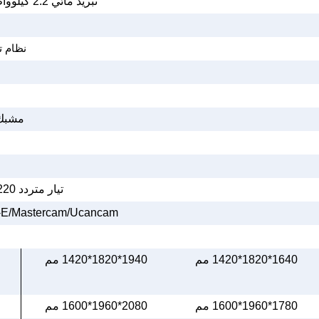
تبريد مائي 2.2 كيلوواط
نظام ت
مشبك م_Profile T
تيار متردد 220 فولت ±10% / 50~60 هرتز
ro-E/Mastercam/Ucancam
1640*1820*1420 مم
1940*1820*1420 مم
1780*1960*1600 مم
2080*1960*1600 مم