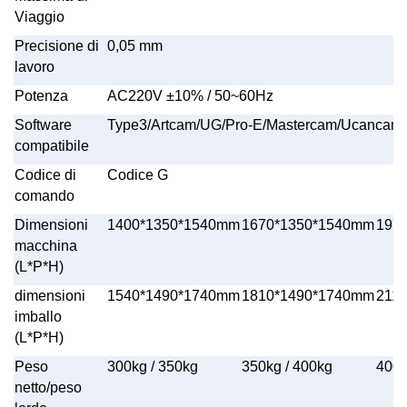
Viaggio
Precisione di
0,05 mm
lavoro
Potenza
AC220V
±
10% / 50~60Hz
Software
Type3/Artcam/UG/Pro-E/Mastercam/Ucancam 
compatibile
Codice di
Codice G
comando
Dimensioni
1400*1350*1540mm
1670*1350*1540mm
197
macchina
(L*P*H)
dimensioni
1540*1490*1740mm
1810*1490*1740mm
211
imballo
(L*P*H)
Peso
300kg / 350kg
350kg / 400kg
400k
netto/peso