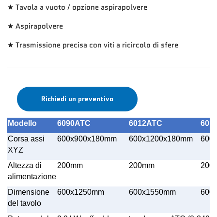
★ Tavola a vuoto / opzione aspirapolvere
★ Aspirapolvere
★ Trasmissione precisa con viti a ricircolo di sfere
Richiedi un preventivo
Modello
6090ATC
6012ATC
601
Corsa assi
600x900x180mm
600x1200x180mm
600
XYZ
Altezza di
200mm
200mm
200
alimentazione
Dimensione
600x1250mm
600x1550mm
600
del tavolo