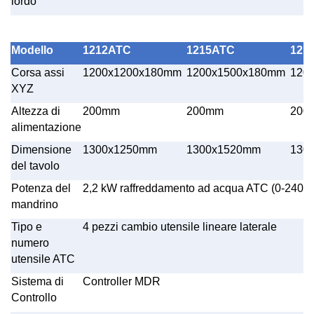
lordo
Modello
1212ATC
1215ATC
121
Corsa assi
1200x1200x180mm
1200x1500x180mm
12
0
XYZ
Altezza di
200mm
200mm
200
alimentazione
Dimensione
1300x1250mm
1300x1520mm
1
30
del tavolo
Potenza del
2,2 kW raffreddamento ad acqua ATC (0-240
mandrino
Tipo e
4 pezzi cambio utensile lineare laterale
numero
utensile ATC
Sistema di
Controller MDR
Controllo