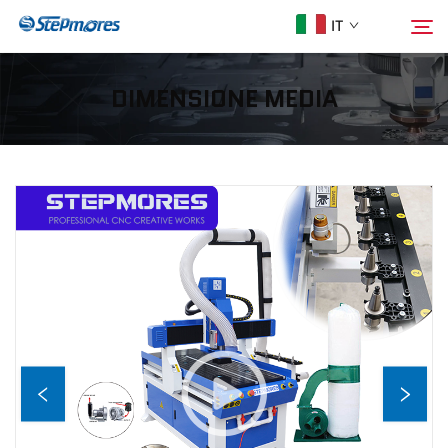
IT
DIMENSIONE MEDIA
Homepage
Cerca
Chi Siamo
Prodotti
Guida
Acquista
Video