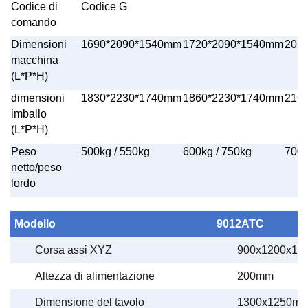
Codice di
Codice G
comando
Dimensioni
1690*2090*1540mm
1720*2090*1540mm
202
macchina
(L*P*H)
dimensioni
1830*2230*1740mm
1860*2230*1740mm
216
imballo
(L*P*H)
Peso
500kg / 550kg
600kg / 750kg
700k
netto/peso
lordo
Modello
9012ATC
Corsa assi XYZ
900x1200x1
Altezza di alimentazione
200mm
Dimensione del tavolo
1300x1250m