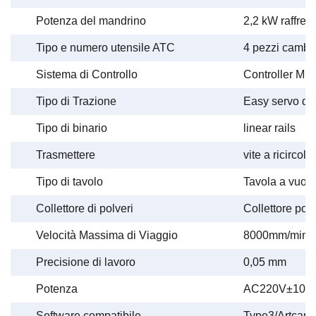
Potenza del mandrino
2,2 kW raffre
Tipo e numero utensile ATC
4 pezzi cambio
Sistema di Controllo
Controller M
Tipo di Trazione
Easy servo dri
Tipo di binario
linear rails
Trasmettere
vite a ricircolo
Tipo di tavolo
Tavola a vuot
Collettore di polveri
Collettore pol
Velocità Massima di Viaggio
8000mm/min
Precisione di lavoro
0,05 mm
Potenza
AC220V±10% 
Software compatibile
Type3/Artcam