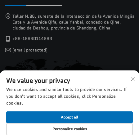
Taller N.º6, sureste de la intersección de la Avenida Mingjia
Este y la Avenida Qifa, calle Yanbei, condado de Qihe,
ciudad de Dezhou, provincia de Shandong, China
+86-18660114283
[email protected]
We value your privacy
We use cookies and similar tools to provide our services. If
you don't want to accept all cookies, click Personalize
cookies.
Accept all
Derechos de autor © 2025 por Jinan Chentuo CNC Equipment
Personalize cookies
Co., Ltd. —
Política de privacidad