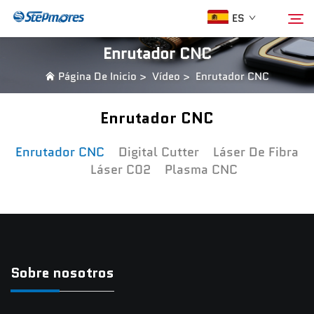
ES
Enrutador CNC
Página De Inicio
>
Vídeo
>
Enrutador CNC
Página De Inicio
Buscar
Enrutador CNC
Sobre Nosotros
Enrutador CNC
Digital Cutter
Láser De Fibra
Láser C02
Plasma CNC
Productos
Guía
Compra
Sobre nosotros
Vídeo