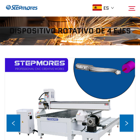
ES
DISPOSITIVO ROTATIVO DE 4 EJES
Página De Inicio
Buscar
Sobre Nosotros
Productos
Guía
Compra
Vídeo