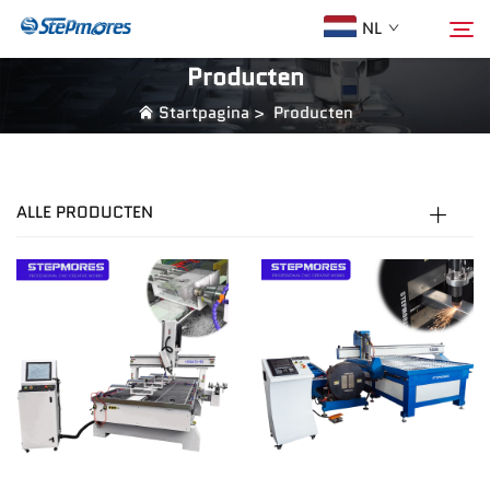
NL
Producten
Startpagina
>
Producten
Startpagina
Zoeken
Over Ons
ALLE PRODUCTEN
Producten
Gids
Aankoop
Video