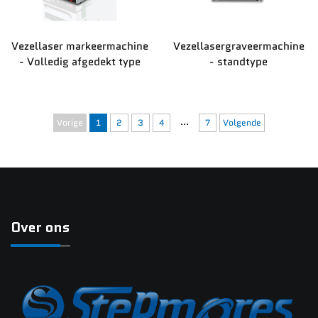
Vezellaser markeermachine
Vezellasergraveermachine
- Volledig afgedekt type
- standtype
...
Vorige
1
2
3
4
7
Volgende
Over ons