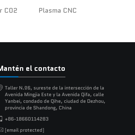
r C02
Plasma CNC
Mantén el contacto
Taller N.º6, sureste de la intersección de la
Avenida Mingjia Este y la Avenida Qifa, calle
Yanbei, condado de Qihe, ciudad de Dezhou,
provincia de Shandong, China
+86-18660114283
[email protected]