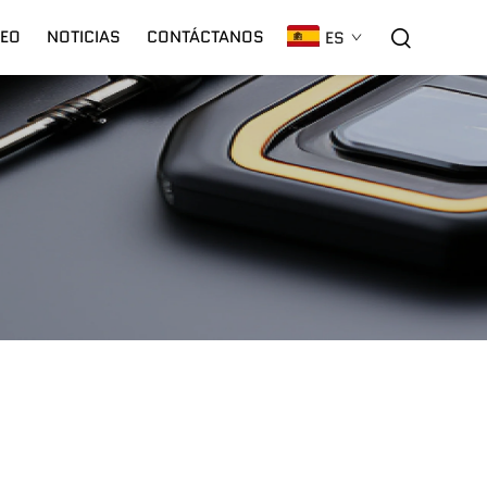
DEO
NOTICIAS
CONTÁCTANOS
ES
Láser C02
Garantía
Plasma CNC